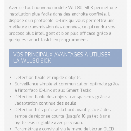
Nos Réalisations
Avec ce tout nouveau modèle WLL80, SICK permet une
Conseils et Actualités
installation plus facile dans des endroits confinés. Il
Catalogue des essentiels pour les brasseries et micro-
dispose d’un protocole IO-Link qui vous permettra une
brasseries
meilleure transmission des données, ce qui rendra vos
process plus intelligent et bien plus efficace grâce à
Contact & Devis
quelques smart task bien programmées.
Devis, Tarifs, Renseignements techniques
VOS PRINCIPAUX AVANTAGES À UTILISER
LA WLL80 SICK
Détection fiable et rapide d’objets
Surveillance simple et communication optimale grâce
à l’interface IO-Link et aux Smart Tasks
Détection fiable des objets transparents grâce à
l’adaptation continue des seuils
Détection très précise du bord avant grâce à des
temps de réponse courts (jusqu’à 16 µs) et à une
hystérésis réglable avec précision.
Paramétrage convivial via le menu de l’écran OLED