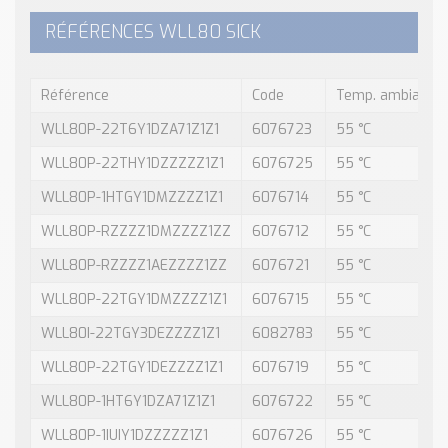
RÉFÉRENCES WLL80 SICK
Référence
Code
Temp. ambiante,
WLL80P-22T6Y1DZA71Z1Z1
6076723
55 °C
WLL80P-22THY1DZZZZZ1Z1
6076725
55 °C
WLL80P-1HTGY1DMZZZZ1Z1
6076714
55 °C
WLL80P-RZZZZ1DMZZZZ1ZZ
6076712
55 °C
WLL80P-RZZZZ1AEZZZZ1ZZ
6076721
55 °C
WLL80P-22TGY1DMZZZZ1Z1
6076715
55 °C
WLL80I-22TGY3DEZZZZ1Z1
6082783
55 °C
WLL80P-22TGY1DEZZZZ1Z1
6076719
55 °C
WLL80P-1HT6Y1DZA71Z1Z1
6076722
55 °C
WLL80P-1IUIY1DZZZZZ1Z1
6076726
55 °C