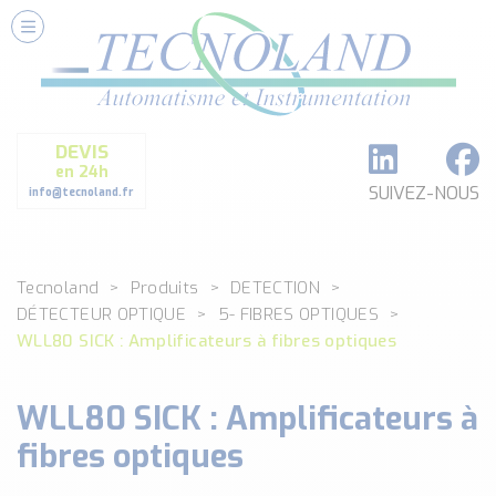
Nos Services
Conseils et Fourniture
Paramétrage et Programmation
DEVIS
Formation et Assistance
en 24h
Architecture I-O Link multi fabricants
SUIVEZ-NOUS
info@tecnoland.fr
Réalisation de SKID Inox
Les Produits
Tecnoland
Produits
DETECTION
Classé par catégorie
DÉTECTEUR OPTIQUE
5- FIBRES OPTIQUES
DEBIT
WLL80 SICK : Amplificateurs à fibres optiques
DETECTION
ANALYSE PHYSICO-CHIMIQUE
WLL80 SICK : Amplificateurs à
SECURITE MACHINE
ENREGISTREUR + ACQUISITION DE DONNEES
fibres optiques
Voir toutes les catégories …