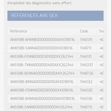
d’exploiter les diagnostics sans effort.
RÉFÉRENCES ANS SICK
Référence
Code
Tempér
ANM58B-BHNNB000000000AXX018X16
1146135
-40
ANM58B-SANNA0000101000XX018X16
1148711
-40
ANS58B-FENNB0000301000XX262144
1146131
-40
ANS58B-TINNA000000400AXX262144
1149237
-40
ANS58B-BENNA000000000AXX262144
1148726
-40
ANM58B-BINNA000000000AXX018X16
1146132
-40
ANM58B-FENNA0000301000XX018X16
1146130
-40
ANM58B-BHNNA000000000AXX018X16
1146136
-40
ANS58B-SANNB0000101000XX262144
1148713
-40