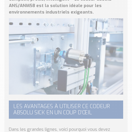
Nos Réalisations
ANS/ANM58 est la solution idéale pour les
Conseils et Actualités
environnements industriels exigeants.
Catalogue des essentiels pour les brasseries et micro-
brasseries
Contact & Devis
Devis, Tarifs, Renseignements techniques
LES AVANTAGES À UTILISER CE CODEUR
ABSOLU SICK EN UN COUP D’ŒIL
Dans les grandes lignes, voici pourquoi vous devez