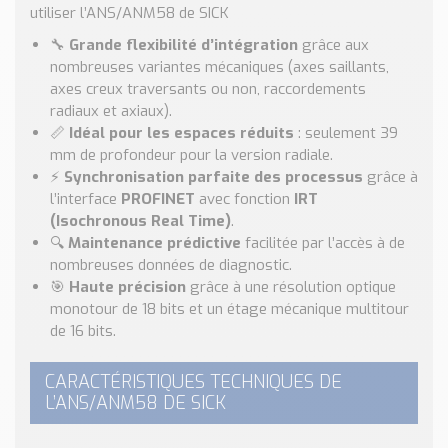
utiliser l’ANS/ANM58 de SICK
🔧
Grande flexibilité d’intégration
grâce aux
nombreuses variantes mécaniques (axes saillants,
axes creux traversants ou non, raccordements
radiaux et axiaux).
📏
Idéal pour les espaces réduits
: seulement 39
mm de profondeur pour la version radiale.
⚡
Synchronisation parfaite des processus
grâce à
l’interface
PROFINET
avec fonction
IRT
(Isochronous Real Time)
.
🔍
Maintenance prédictive
facilitée par l’accès à de
nombreuses données de diagnostic.
🎯
Haute précision
grâce à une résolution optique
monotour de 18 bits et un étage mécanique multitour
de 16 bits.
CARACTÉRISTIQUES TECHNIQUES DE
L’ANS/ANM58 DE SICK