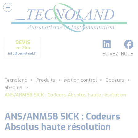
Nos Services
Conseils et Fourniture
Paramétrage et Programmation
DEVIS
Formation et Assistance
en 24h
Architecture I-O Link multi fabricants
SUIVEZ-NOUS
info@tecnoland.fr
Réalisation de SKID Inox
Les Produits
Tecnoland
Produits
Motion control
Codeurs
Classé par catégorie
absolus
DEBIT
ANS/ANM58 SICK : Codeurs Absolus haute résolution
DETECTION
ANALYSE PHYSICO-CHIMIQUE
ANS/ANM58 SICK : Codeurs
SECURITE MACHINE
ENREGISTREUR + ACQUISITION DE DONNEES
Absolus haute résolution
Voir toutes les catégories …