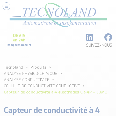
Nos Services
Conseils et Fourniture
Paramétrage et Programmation
DEVIS
Formation et Assistance
en 24h
Architecture I-O Link multi fabricants
SUIVEZ-NOUS
info@tecnoland.fr
Réalisation de SKID Inox
Les Produits
Tecnoland
Produits
Classé par catégorie
ANALYSE PHYSICO-CHIMIQUE
DEBIT
ANALYSE CONDUCTIVITE
DETECTION
CELLULE DE CONDUCTIVITE CONDUCTIVE
ANALYSE PHYSICO-CHIMIQUE
Capteur de conductivité à 4 électrodes CR-4P – JUMO
SECURITE MACHINE
ENREGISTREUR + ACQUISITION DE DONNEES
Capteur de conductivité à 4
Voir toutes les catégories …