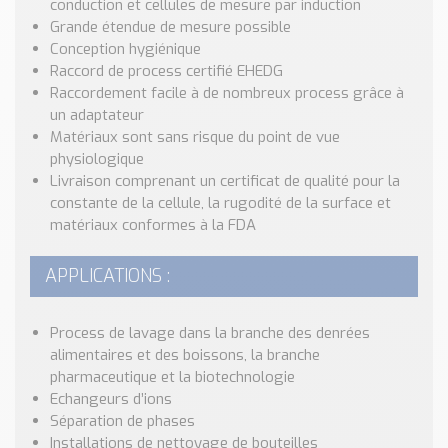
conduction et cellules de mesure par induction
Nos Réalisations
Grande étendue de mesure possible
Conseils et Actualités
Conception hygiénique
Catalogue des essentiels pour les brasseries et micro-
Raccord de process certifié EHEDG
brasseries
Raccordement facile à de nombreux process grâce à
un adaptateur
Contact & Devis
Matériaux sont sans risque du point de vue
Devis, Tarifs, Renseignements techniques
physiologique
Livraison comprenant un certificat de qualité pour la
constante de la cellule, la rugodité de la surface et
matériaux conformes à la FDA
APPLICATIONS :
Process de lavage dans la branche des denrées
alimentaires et des boissons, la branche
pharmaceutique et la biotechnologie
Echangeurs d’ions
Séparation de phases
Installations de nettoyage de bouteilles