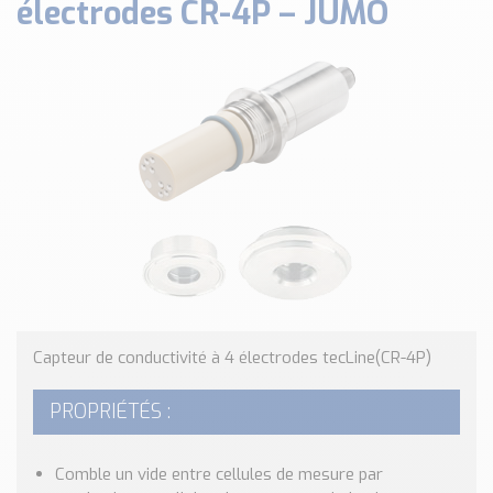
électrodes CR-4P – JUMO
Classé par marque
ENDRESS+HAUSER
SICK
RED LION
SCHMERSAL
IDEM SAFETY
Voir toutes les marques …
Nos outils et simulateurs
Téléchargement (Logiciels, Documents,..)
Formulaire sonde température
Convertisseur de pression
Capteur de conductivité à 4 électrodes tecLine(CR-4P)
Formulaire Débitmètre
Calculateur maintien en température
PROPRIÉTÉS :
Calculateur Chauffage/Liquide/Gaz
Blog
Comble un vide entre cellules de mesure par