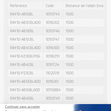
Référence
Code
Distance de l’objet (max.)
RAY10-AB1GBL
1093745
1500
RAY10-AB5CBLA00
1096102
1500
RAY10-AB5EBL
1093746
1500
RAY10-AB5CBL
1093747
1500
RAY10-AB4CBLA00
1096100
1500
RAY10-KZ3EBLP06
1098291
1500
RAY10-AB4CBL
1091724
1500
RAY10-PZ3CBL
1102078
1500
RAY10-AB5EBLA00
1096101
1500
RAY10-AB1GBLA00
1095884
1500
RAY10-AB4EBL
1093749
1500
RAY10-PZ3EBL
1100989
1500