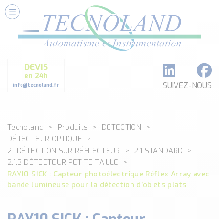
Nos Services
Conseils et Fourniture
Paramétrage et Programmation
DEVIS
Formation et Assistance
en 24h
Architecture I-O Link multi fabricants
SUIVEZ-NOUS
info@tecnoland.fr
Réalisation de SKID Inox
Les Produits
Tecnoland
Produits
DETECTION
Classé par catégorie
DÉTECTEUR OPTIQUE
DEBIT
2 -DÉTECTION SUR RÉFLECTEUR
2.1 STANDARD
DETECTION
2.1.3 DÉTECTEUR PETITE TAILLE
ANALYSE PHYSICO-CHIMIQUE
RAY10 SICK : Capteur photoélectrique Réflex Array avec
SECURITE MACHINE
bande lumineuse pour la détection d’objets plats
ENREGISTREUR + ACQUISITION DE DONNEES
Voir toutes les catégories …