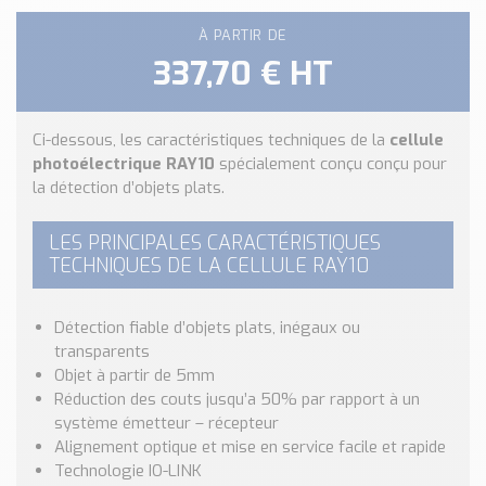
Nos Réalisations
À PARTIR DE
Conseils et Actualités
337,70 € HT
Catalogue des essentiels pour les brasseries et micro-
brasseries
Contact & Devis
Ci-dessous, les caractéristiques techniques de la
cellule
photoélectrique RAY10
spécialement conçu conçu pour
Devis, Tarifs, Renseignements techniques
la détection d’objets plats.
LES PRINCIPALES CARACTÉRISTIQUES
TECHNIQUES DE LA CELLULE RAY10
Détection fiable d’objets plats, inégaux ou
transparents
Objet à partir de 5mm
Réduction des couts jusqu’a 50% par rapport à un
système émetteur – récepteur
Alignement optique et mise en service facile et rapide
Technologie IO-LINK