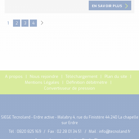
EN SAVOIR PLUS
1
2
3
4
A propos
Nous rejoindre
Téléchargement
Plan du site
Mentions Légales
Définition débitmètre
Convertisseur de pression
SIEGE Tecnoland - Erdre active - Malabry 4, rue du Finistère 44 240 La chapelle
sur Erdre
Tél :
0820 825 169
Fax : 02 28 01 34 51
Mail :
info@tecnoland.fr