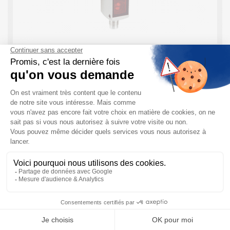
Cellule photoélectrique G6 INOX SICK
Ci-dessous les différentes caractéristiques des
Cellules Photo Electriques G6 INOX. En bref : Boîtier en
acier inoxydable 1.4404 (316L), trous de fixation avec
filetage M3 Deux version avec lumière rouge ...
EN SAVOIR PLUS