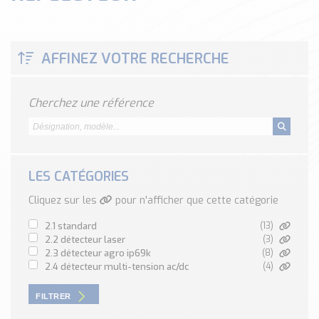
Classé par marque
ENDRESS+HAUSER
SICK
AFFINEZ VOTRE RECHERCHE
RED LION
SCHMERSAL
Cherchez une référence
IDEM SAFETY
Voir toutes les marques …
Nos outils et simulateurs
LES CATÉGORIES
Téléchargement (Logiciels, Documents,..)
Formulaire sonde température
Cliquez sur les
pour n'afficher que cette catégorie
Convertisseur de pression
2.1 standard
(13)
Formulaire Débitmètre
2.2 détecteur laser
(3)
2.3 détecteur agro ip69k
(8)
Calculateur maintien en température
2.4 détecteur multi-tension ac/dc
(4)
Calculateur Chauffage/Liquide/Gaz
FILTRER
Blog