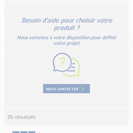
Nos Réalisations
Conseils et Actualités
Catalogue des essentiels pour les brasseries et micro-
Besoin d'aide pour choisir votre
brasseries
produit ?
Contact & Devis
Nous sommes à votre disposition pour définir
votre projet
Devis, Tarifs, Renseignements techniques
NOUS CONTACTER
35 résultats