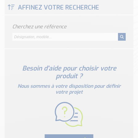
Classé par marque
AFFINEZ VOTRE RECHERCHE
ENDRESS+HAUSER
SICK
Cherchez une référence
RED LION
SCHMERSAL
IDEM SAFETY
Voir toutes les marques …
Besoin d'aide pour choisir votre
Nos outils et simulateurs
produit ?
Téléchargement (Logiciels, Documents,..)
Formulaire sonde température
Nous sommes à votre disposition pour définir
votre projet
Convertisseur de pression
Formulaire Débitmètre
Calculateur maintien en température
Calculateur Chauffage/Liquide/Gaz
Blog