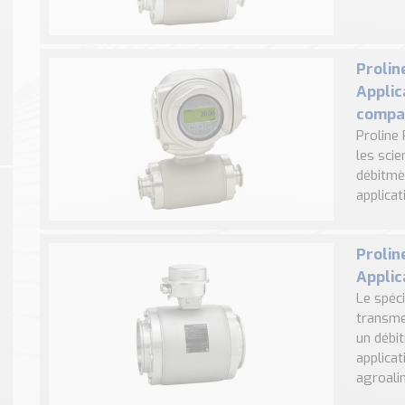
Prolin
Applic
compac
Proline
les scie
débitmè
applicat
Prolin
Applic
Le spéci
transme
un débi
applicat
agroalim