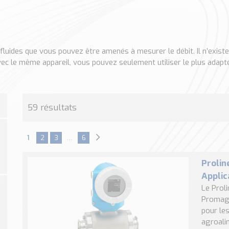
s fluides que vous pouvez être amenés à mesurer le débit. Il n’exis
ec le même appareil, vous pouvez seulement utiliser le plus adapté
59 résultats
1
2
3
…
6
Prolin
Applic
Le Prol
Promag 
pour les
agroalim