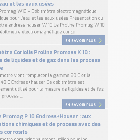
’eau et les eaux usées
 Promag W10 – Débitmètre électromagnétique
que pour l’eau et les eaux usées Présentation du
ètre endress hauser W 10 Le Proline Promag W 10
débitmètre électromagnétique conçu ...
EN SAVOIR PLUS
ètre Coriolis Proline Promass K 10 :
 de liquides et de gaz dans les process
té
tmètre vient remplacer la gamme 80 E et la
0 E Endress+hauser Ce débitmètre est
lement utilisé pour la mesure de liquides et de faz
 process ...
EN SAVOIR PLUS
e Promag P 10 Endress+Hauser : aux
ations chimiques et de process avec des
es corrosifs
mètre sera principalement utilisé pour les