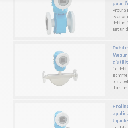
pour l
Proline
économi
débitmi
est un 
Débitm
Mesure
d’utili
Ce débi
gamme 4
principa
dans les
Prolin
applic
liquid
Ce débit