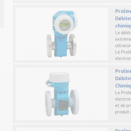
Prolin
Débitm
chimiq
Le débi
extrême
ultraco
Le Prol
électro
Prolin
Débitm
Chimiq
Le Prol
électro
et de p
produit 