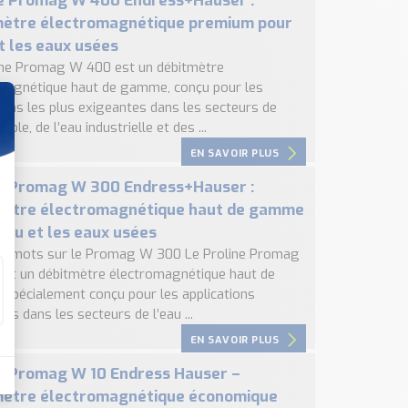
e Promag W 400 Endress+Hauser :
mètre électromagnétique premium pour
et les eaux usées
ine Promag W 400 est un débitmètre
magnétique haut de gamme, conçu pour les
tions les plus exigeantes dans les secteurs de
able, de l’eau industrielle et des ...
EN SAVOIR PLUS
e Promag W 300 Endress+Hauser :
mètre électromagnétique haut de gamme
’eau et les eaux usées
s mots sur le Promag W 300 Le Proline Promag
st un débitmètre électromagnétique haut de
spécialement conçu pour les applications
es dans les secteurs de l’eau ...
EN SAVOIR PLUS
e Promag W 10 Endress Hauser –
mètre électromagnétique économique