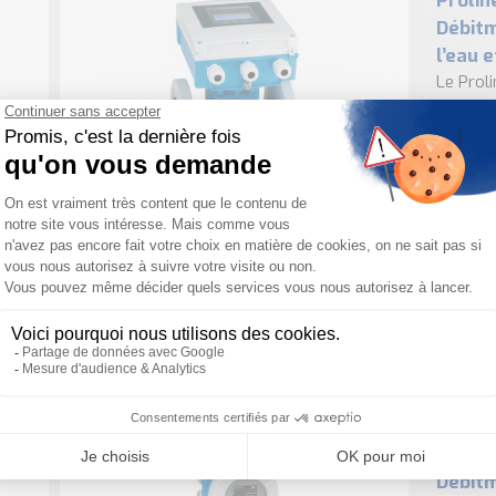
Prolin
Débit
l’eau 
Le Prol
électro
applica
l’eau pot
Prolin
Débit
pour l
Quelque
W 300 e
gamme, 
exigeant
Prolin
Débit