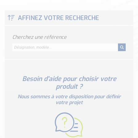
Classé par marque
ENDRESS+HAUSER
AFFINEZ VOTRE RECHERCHE
SICK
RED LION
Cherchez une référence
SCHMERSAL
IDEM SAFETY
Voir toutes les marques …
Nos outils et simulateurs
Téléchargement (Logiciels, Documents,..)
Besoin d'aide pour choisir votre
produit ?
Formulaire sonde température
Convertisseur de pression
Nous sommes à votre disposition pour définir
votre projet
Formulaire Débitmètre
Calculateur maintien en température
Calculateur Chauffage/Liquide/Gaz
Blog