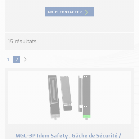
Nos Réalisations
Conseils et Actualités
NOUS CONTACTER
Catalogue des essentiels pour les brasseries et micro-
brasseries
Contact & Devis
15 résultats
Devis, Tarifs, Renseignements techniques
1
2
MGL-3P Idem Safety : Gâche de Sécurité /