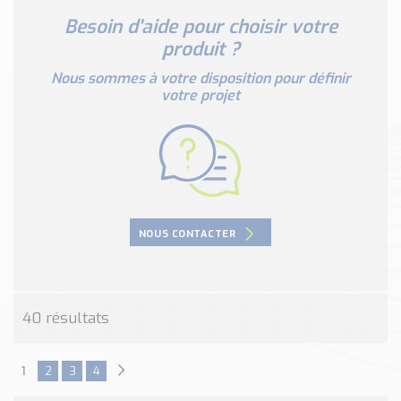
Nos Réalisations
Besoin d'aide pour choisir votre
Conseils et Actualités
produit ?
Catalogue des essentiels pour les brasseries et micro-
brasseries
Nous sommes à votre disposition pour définir
votre projet
Contact & Devis
Devis, Tarifs, Renseignements techniques
NOUS CONTACTER
40 résultats
1
2
3
4