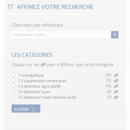
Classé par marque
AFFINEZ VOTRE RECHERCHE
ENDRESS+HAUSER
SICK
Cherchez une référence
RED LION
SCHMERSAL
IDEM SAFETY
Voir toutes les marques …
LES CATÉGORIES
Cliquez sur les
pour n'afficher que cette catégorie
Nos outils et simulateurs
Téléchargement (Logiciels, Documents,..)
1.1 énergétique
(18)
Formulaire sonde température
1.2 suppression arrière plan
(15)
1.3 détecteur agro ip69k
(10)
Convertisseur de pression
1.4 détecteur laser
(8)
Formulaire Débitmètre
1.5 détecteur multi-tension ac/dc
(4)
Calculateur maintien en température
FILTRER
Calculateur Chauffage/Liquide/Gaz
Blog