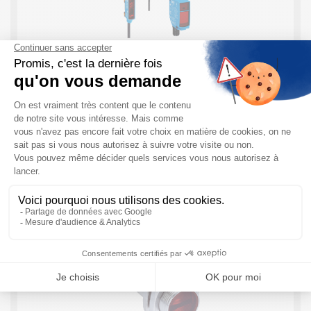
PowerProx SICK : Capteurs Photoélectriques
à longue portée
Présentation de la gamme PowerProx SICK La gamme
PowerProx de SICK s’inscrit dans sur une nouvelle ère
de capteurs photoélectriques multi-tâches encore plus
performant. Les différentes variantes possibles sont
la ...
EN SAVOIR PLUS