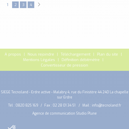
1
2
3
4
A propos
Nous rejoindre
Téléchargement
Plan du site
Mentions Légales
Définition débitmètre
Convertisseur de pression
SIEGE Tecnoland - Erdre active - Malabry 4, rue du Finistère 44 240 La chapelle
sur Erdre
Tél :
0820 825 169
Fax : 02 28 01 34 51
Mail :
info@tecnoland.fr
Agence de communication Studio Plune