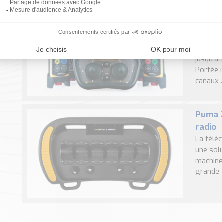
TIGER 
applic
Les prin
téléco
jusqu’à 
Portée r
canaux ..
Puma 2
radio
La télé
une sol
machines
grande f