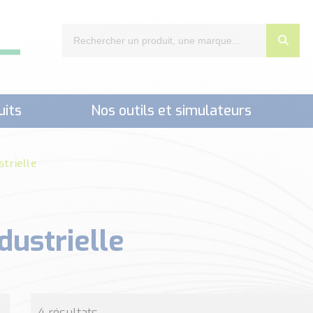
uits
Nos outils et simulateurs
nts,..)
trielle
ustrielle
4 résultats