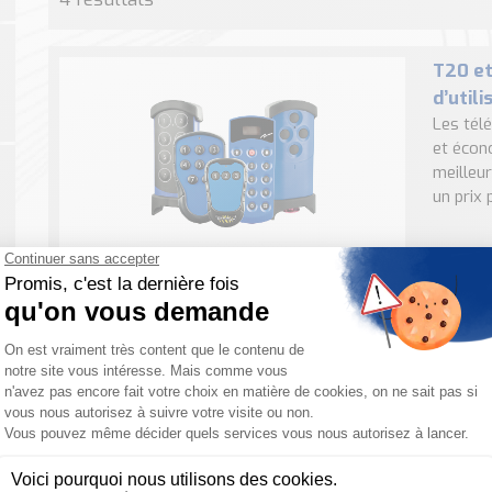
T20 et
d’utili
Les tél
et écon
meilleur
un prix p
Panthe
extrêm
Une tél
mesure 
caractér
Parmi le