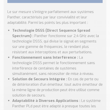
Nos Réalisations
Conseils et Actualités
Le sur mesure s’intègre parfaitement aux systèmes
Catalogue des essentiels pour les brasseries et micro-
Panther, caractérisés par leur convivialité et leur
brasseries
adaptabilité. Parmi les points les plus important :
Technologie DSSS (Direct Sequence Spread
Contact & Devis
Spectrum) :
Panther fonctionne sur 2,4 GHz avec la
Devis, Tarifs, Renseignements techniques
technologie DSSS, qui divise le signal en segments
sur une gamme de fréquences, le rendant plus
résistant aux interceptions et aux perturbations.
Fonctionnement sans Interférence :
La
technologie DSSS permet le fonctionnement sans
interférence de centaines de systèmes
simultanément, sans nécessiter de mise à niveau.
Solution de Secours Intégrée :
En cas de perte ou
de détérioration d’un émetteur, tout autre émetteur de
la même ligne de production peut être utilisé comme
solution de secours.
Adaptabilité à Diverses Applications :
Le système
Panther PLd peut être adapté à presque toutes les