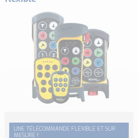
Classé par marque
ENDRESS+HAUSER
SICK
RED LION
SCHMERSAL
IDEM SAFETY
Voir toutes les marques …
Nos outils et simulateurs
Téléchargement (Logiciels, Documents,..)
Formulaire sonde température
Convertisseur de pression
Formulaire Débitmètre
Calculateur maintien en température
Calculateur Chauffage/Liquide/Gaz
UNE TÉLÉCOMMANDE FLEXIBLE ET SUR
Blog
MESURE !