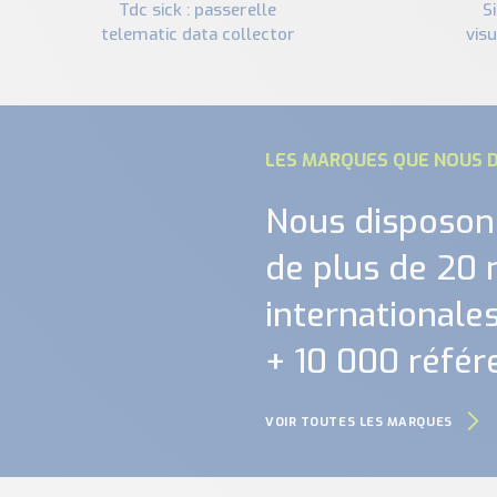
tdc sick : passerelle
sid sick : solution de
telematic data collector
visu
LES MARQUES QUE NOUS D
Nous disposon
de plus de 20
internationales.
+ 10 000 référ
VOIR TOUTES LES MARQUES