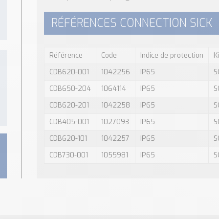
RÉFÉRENCES CONNECTION SICK
Référence
Code
Indice de protection
K
CDB620-001
1042256
IP65
S
CDB650-204
1064114
IP65
S
CDB620-201
1042258
IP65
S
CDB405-001
1027093
IP65
S
CDB620-101
1042257
IP65
S
CDB730-001
1055981
IP65
S