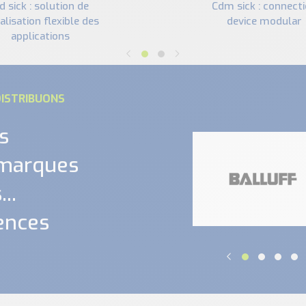
cdm sick : connection
alisation flexible des
device modular
applications
ISTRIBUONS
s
 marques
..
ences