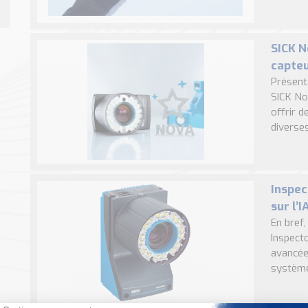
SICK N
capteu
Présent
SICK No
offrir 
diverses 
Inspec
sur l’I
En bref
Inspect
avancée 
système