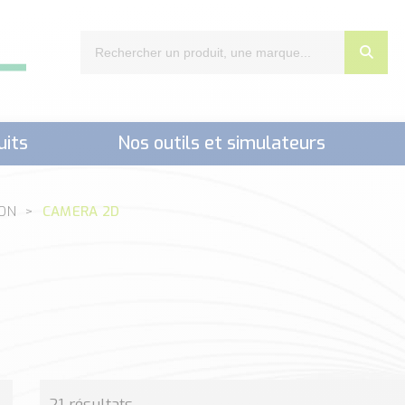
uits
Nos outils et simulateurs
nts,..)
ION
CAMERA 2D
21 résultats