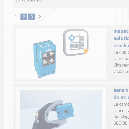
1
2
3
Inspec
soluti
stock
La solu
rayonna
L’Inspe
vision 2
sensin
de st
La camé
process
Sensing
SEC100 