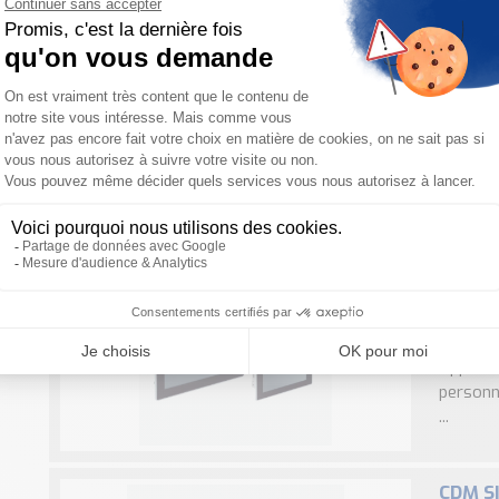
TDC SI
La pass
mettre e
installa
transmis
SID SI
applic
Le Senso
homme ma
AppStudi
personna
...
CDM SI