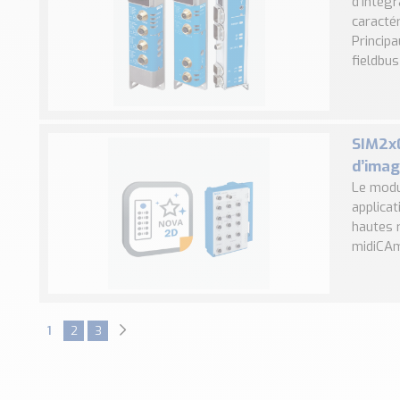
d’intégr
caracté
Princip
fieldbus 
SIM2x0
d’imag
Le modu
applica
hautes 
midiCAm2
1
2
3