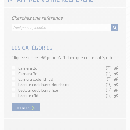
AFFINEZ VOTRE RECHERCHE
Classé par marque
ENDRESS+HAUSER
Cherchez une référence
SICK
RED LION
SCHMERSAL
IDEM SAFETY
LES CATÉGORIES
Voir toutes les marques …
Cliquez sur les
pour n'afficher que cette catégorie
Nos outils et simulateurs
camera 2d
(21)
Téléchargement (Logiciels, Documents,..)
camera 3d
(14)
camera code 1d -2d
(11)
Formulaire sonde température
lecteur code barre douchette
(13)
Convertisseur de pression
lecteur code barre fixe
(13)
lecteur rfid
(15)
Formulaire Débitmètre
Calculateur maintien en température
FILTRER
Calculateur Chauffage/Liquide/Gaz
Blog