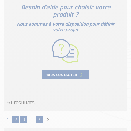
Nos Réalisations
Besoin d'aide pour choisir votre
Conseils et Actualités
produit ?
Catalogue des essentiels pour les brasseries et micro-
Nous sommes à votre disposition pour définir
brasseries
votre projet
Contact & Devis
Devis, Tarifs, Renseignements techniques
NOUS CONTACTER
61 résultats
1
2
3
…
7