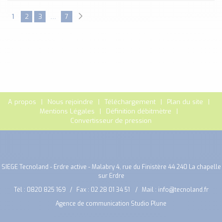
1
2
3
…
7
A propos
Nous rejoindre
Téléchargement
Plan du site
Mentions Légales
Définition débitmètre
Convertisseur de pression
SIEGE Tecnoland - Erdre active - Malabry 4, rue du Finistère 44 240 La chapelle
sur Erdre
Tél :
0820 825 169
Fax : 02 28 01 34 51
Mail :
info@tecnoland.fr
Agence de communication Studio Plune