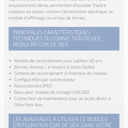
Nos Réalisations
emplacements libres permettant d’installer d’autre
Conseils et Actualités
modules en option comme l’alimentation électrique, un
Catalogue des essentiels pour les brasseries et micro-
module d’affichage ou un bus de terrain.
brasseries
PRINCIPALES CARACTÉRISTIQUES
Contact & Devis
TECHNIQUES DU CONNECTION DEVICE
Devis, Tarifs, Renseignements techniques
MODULAR CDM DE SICK
Module de raccordement pour capteur 4D pro
Bornes vissées / à ressort à accès facilité
Schéma de raccordement à l’intérieur du module
Configuration par commutateur
Raccordement IP65
Base pour module de clonage CMC600
Connecteur de maintenance pour un accès direct à
l’interface Aux.
LES AVANTAGES À UTILISER CE MODULE
D’INTÉGRATION CDM DE SICK DANS VOTRE