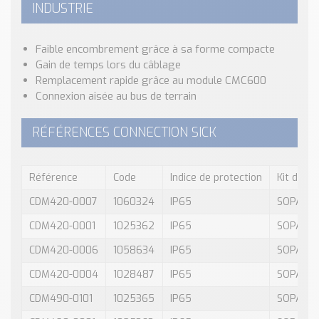
INDUSTRIE
Faible encombrement grâce à sa forme compacte
Gain de temps lors du câblage
Remplacement rapide grâce au module CMC600
Connexion aisée au bus de terrain
RÉFÉRENCES CONNECTION SICK
Référence
Code
Indice de protection
Kit de d
CDM420-0007
1060324
IP65
SOPAS E
CDM420-0001
1025362
IP65
SOPAS E
CDM420-0006
1058634
IP65
SOPAS E
CDM420-0004
1028487
IP65
SOPAS E
CDM490-0101
1025365
IP65
SOPAS E