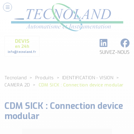
Nos Services
Conseils et Fourniture
Paramétrage et Programmation
DEVIS
Formation et Assistance
en 24h
Architecture I-O Link multi fabricants
SUIVEZ-NOUS
info@tecnoland.fr
Réalisation de SKID Inox
Les Produits
Tecnoland
Produits
IDENTIFICATION - VISION
Classé par catégorie
CAMERA 2D
CDM SICK : Connection device modular
DEBIT
DETECTION
CDM SICK : Connection device
ANALYSE PHYSICO-CHIMIQUE
SECURITE MACHINE
modular
ENREGISTREUR + ACQUISITION DE DONNEES
Voir toutes les catégories …