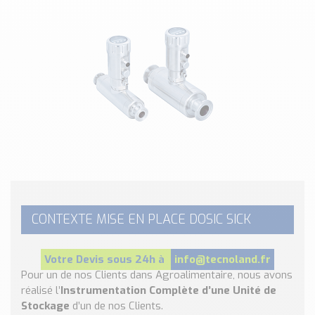
Classé par marque
ENDRESS+HAUSER
SICK
RED LION
SCHMERSAL
IDEM SAFETY
Voir toutes les marques …
Nos outils et simulateurs
Téléchargement (Logiciels, Documents,..)
Formulaire sonde température
Convertisseur de pression
CONTEXTE MISE EN PLACE DOSIC SICK
Formulaire Débitmètre
Calculateur maintien en température
Votre Devis sous 24h à
info@tecnoland.fr
Calculateur Chauffage/Liquide/Gaz
Pour un de nos Clients dans Agroalimentaire, nous avons
réalisé l’
Instrumentation Complète d’une Unité de
Blog
Stockage
d’un de nos Clients.