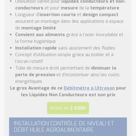
Utilisation variée pour
liquides conducteurs et non-
conducteurs
et pour
mesure
de la
température
Longueur d’
insertion courte
et
design compact
assurent un montage dans des applications à espace
de
montage limité
Convient aux aliments
grâce à l’acier inoxydable et
la forme hygiénique
Installation rapide
sans ajustement des fluides
Concept d’utilisation simple grâce au boîtier et à
l’écran rotatif
Tube de mesure droit permettant de
diminuer la
perte de pression
et d’économiser ainsi les coûts
énergétiques
Le gros Avantage de ce
Débitmètre à Ultrason
pour
les Liquides Non Conducteurs est son prix
Moins de
2 600€
INSTALLATION CONTRÔLE DE NIVEAU ET
DÉBIT HUILE AGROALIMENTAIRE