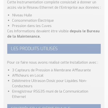
Nos Réalisations
Cette Instrumentation complète consistait à donner un
accès via le Réseau Ethernet de l’Entreprise aux données :
Conseils et Actualités
Catalogue des essentiels pour les brasseries et micro-
Niveau Huile
brasseries
Consommation Électrique
Pression dans les Cuves
Contact & Devis
Ces Informations devaient être visible
depuis le Bureau
de la Maintenance.
Devis, Tarifs, Renseignements techniques
LES PRODUITS UTILISÉS
Pour ce faire nous avons réalisé cette Installation avec :
3 Capteurs de Pression à Membrane Affleurante
Afficheurs en Local
Débitmètre Ultrason Dosic
pour Liquides Non-
Conducteurs
Enregistreur RSG35
muni de la Communication
Ethernet