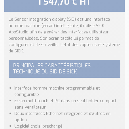
1 547,70 € HT
Nos Réalisations
Conseils et Actualités
Catalogue des essentiels pour les brasseries et micro-
Le Sensor Integration display (SID) est une interface
brasseries
homme machine (écran) intelligente, il utilise SICK
AppStudio afin de générer des interfaces utilisateur
Contact & Devis
personnalisées. Son écran tactile lui permet de
Devis, Tarifs, Renseignements techniques
configurer et de surveiller l’état des capteurs et système
de SICK.
PRINCIPALES CARACTÉRISTIQUES
TECHNIQUE DU SID DE SICK
Interface homme machine programmable et
configurable
Ecran multi-touch et PC dans un seul boitier compact
sans ventilateur
Deux interfaces Ethernet intégrées et d’autres en
option
Logiciel choisi préchargé