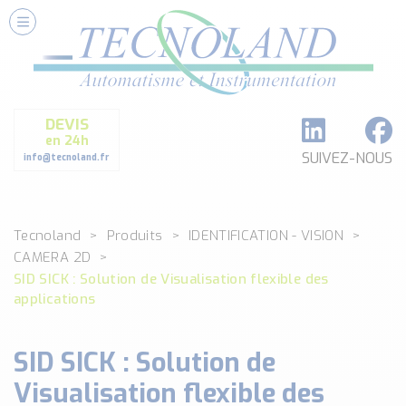
Nos Services
Conseils et Fourniture
Paramétrage et Programmation
DEVIS
Formation et Assistance
en 24h
Architecture I-O Link multi fabricants
SUIVEZ-NOUS
info@tecnoland.fr
Réalisation de SKID Inox
Les Produits
Tecnoland
Produits
IDENTIFICATION - VISION
Classé par catégorie
CAMERA 2D
DEBIT
SID SICK : Solution de Visualisation flexible des
DETECTION
applications
ANALYSE PHYSICO-CHIMIQUE
SECURITE MACHINE
SID SICK : Solution de
ENREGISTREUR + ACQUISITION DE DONNEES
Visualisation flexible des
Voir toutes les catégories …