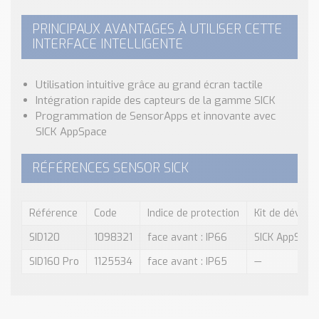
PRINCIPAUX AVANTAGES À UTILISER CETTE
INTERFACE INTELLIGENTE
Utilisation intuitive grâce au grand écran tactile
Intégration rapide des capteurs de la gamme SICK
Programmation de SensorApps et innovante avec
SICK AppSpace
RÉFÉRENCES SENSOR SICK
Référence
Code
Indice de protection
Kit de dévelo
SID120
1098321
face avant : IP66
SICK AppStudi
SID160 Pro
1125534
face avant : IP65
—