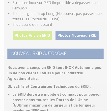
Nos Réalisations
Structure Inox sur PIED (Impossible à dépasser sans
Fenwick)
Conseils et Actualités
Trop Large et Trop Long (Ne pouvait pas passer dans
Catalogue des essentiels pour les brasseries et micro-
toutes les Portes de l’usine)
brasseries
Trop Lourd et Imposant
Contact & Devis
Photos Ancien SKID
Photos Nouveau SKID
Devis, Tarifs, Renseignements techniques
NOUVEAU SKID AUTONOME
Nous avons conçu un SKID tout INOX Autonome pour
un de nos clients Laitiers pour l’Industrie
Agroalimentaire.
Objectifs et Contraintes Techniques du SKID :
Le SKID doit être mobile et compact pour pouvoir
passer dans toutes les Portes
de l’Usine
(600mm maximum de largeur et de longueur
maximum 1550mm)