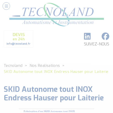
Nos Services
Conseils et Fourniture
Paramétrage et Programmation
DEVIS
Formation et Assistance
en 24h
Architecture I-O Link multi fabricants
SUIVEZ-NOUS
info@tecnoland.fr
Réalisation de SKID Inox
Les Produits
Tecnoland
Nos Réalisations
Classé par catégorie
SKID Autonome tout INOX Endress Hauser pour Laiterie
DEBIT
DETECTION
SKID Autonome tout INOX
ANALYSE PHYSICO-CHIMIQUE
SECURITE MACHINE
Endress Hauser pour Laiterie
ENREGISTREUR + ACQUISITION DE DONNEES
Voir toutes les catégories …