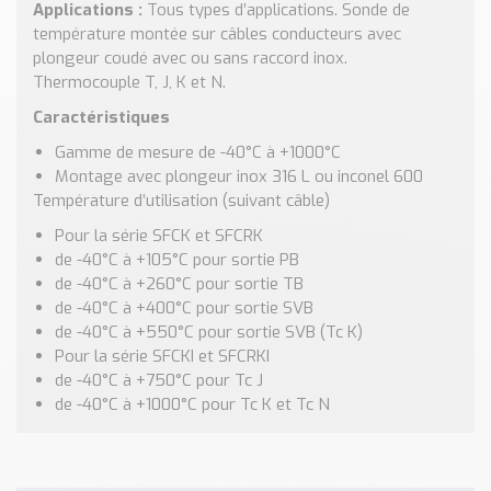
Nos Réalisations
Applications :
Tous types d’applications. Sonde de
température montée sur câbles conducteurs avec
Conseils et Actualités
plongeur coudé avec ou sans raccord inox.
Catalogue des essentiels pour les brasseries et micro-
Thermocouple T, J, K et N.
brasseries
Caractéristiques
Contact & Devis
Gamme de mesure de -40°C à +1000°C
Devis, Tarifs, Renseignements techniques
Montage avec plongeur inox 316 L ou inconel 600
Température d’utilisation (suivant câble)
Pour la série SFCK et SFCRK
de -40°C à +105°C pour sortie PB
de -40°C à +260°C pour sortie TB
de -40°C à +400°C pour sortie SVB
de -40°C à +550°C pour sortie SVB (Tc K)
Pour la série SFCKI et SFCRKI
de -40°C à +750°C pour Tc J
de -40°C à +1000°C pour Tc K et Tc N