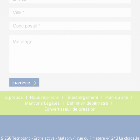
ENVOYER
A propos
Nous rejoindre
Téléchargement
Plan du site
Mentions Légales
Définition débitmètre
Convertisseur de pression
SIEGE Tecnoland - Erdre active - Malabry 4, rue du Finistère 44 240 La chapelle