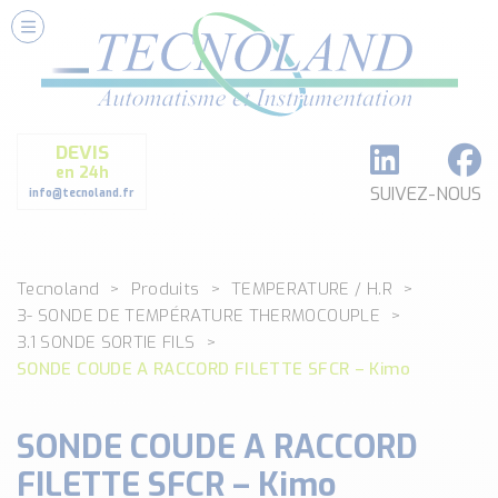
Nos Services
Conseils et Fourniture
Paramétrage et Programmation
DEVIS
Formation et Assistance
en 24h
Architecture I-O Link multi fabricants
SUIVEZ-NOUS
info@tecnoland.fr
Réalisation de SKID Inox
Les Produits
Tecnoland
Produits
TEMPERATURE / H.R
Classé par catégorie
3- SONDE DE TEMPÉRATURE THERMOCOUPLE
DEBIT
3.1 SONDE SORTIE FILS
DETECTION
SONDE COUDE A RACCORD FILETTE SFCR – Kimo
ANALYSE PHYSICO-CHIMIQUE
SECURITE MACHINE
SONDE COUDE A RACCORD
ENREGISTREUR + ACQUISITION DE DONNEES
FILETTE SFCR – Kimo
Voir toutes les catégories …