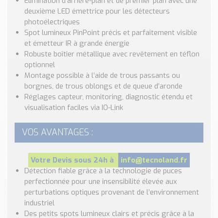
Élimination d’arrière-plan et de premier plan avec une
Nos Réalisations
deuxième LED émettrice pour les détecteurs
Conseils et Actualités
photoélectriques
Catalogue des essentiels pour les brasseries et micro-
Spot lumineux PinPoint précis et parfaitement visible
brasseries
et émetteur IR à grande énergie
Robuste boîtier métallique avec revêtement en téflon
Contact & Devis
optionnel
Devis, Tarifs, Renseignements techniques
Montage possible à l’aide de trous passants ou
borgnes, de trous oblongs et de queue d’aronde
Réglages capteur, monitoring, diagnostic étendu et
visualisation faciles via IO-Link
VOS AVANTAGES :
Votre Devis sous 24h à
info@tecnoland.fr
Détection fiable grâce à la technologie de puces
perfectionnée pour une insensibilité élevée aux
perturbations optiques provenant de l’environnement
industriel
Des petits spots lumineux clairs et précis grâce à la