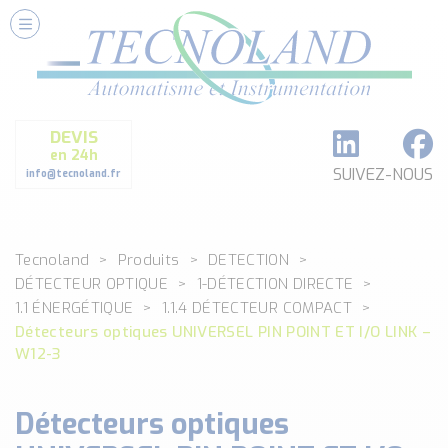
Nos Services
Conseils et Fourniture
Paramétrage et Programmation
DEVIS
Formation et Assistance
en 24h
Architecture I-O Link multi fabricants
SUIVEZ-NOUS
info@tecnoland.fr
Réalisation de SKID Inox
Les Produits
Tecnoland
Produits
DETECTION
Classé par catégorie
DÉTECTEUR OPTIQUE
1-DÉTECTION DIRECTE
DEBIT
1.1 ÉNERGÉTIQUE
1.1.4 DÉTECTEUR COMPACT
DETECTION
Détecteurs optiques UNIVERSEL PIN POINT ET I/O LINK –
ANALYSE PHYSICO-CHIMIQUE
W12-3
SECURITE MACHINE
ENREGISTREUR + ACQUISITION DE DONNEES
Détecteurs optiques
Voir toutes les catégories …