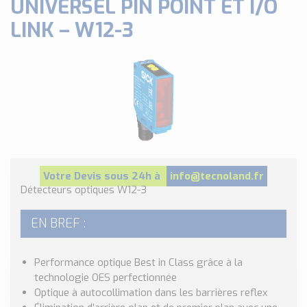
UNIVERSEL PIN POINT ET I/O
Classé par marque
LINK – W12-3
ENDRESS+HAUSER
SICK
RED LION
SCHMERSAL
IDEM SAFETY
Voir toutes les marques …
Nos outils et simulateurs
Téléchargement (Logiciels, Documents,..)
Votre Devis sous 24h à
info@tecnoland.fr
Détecteurs optiques W12-3
Formulaire sonde température
Convertisseur de pression
EN BREF :
Formulaire Débitmètre
Calculateur maintien en température
Performance optique Best in Class grâce à la
Calculateur Chauffage/Liquide/Gaz
technologie OES perfectionnée
Optique à autocollimation dans les barrières reflex
Blog