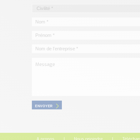
ENVOYER
A propos
Nous rejoindre
Télécha