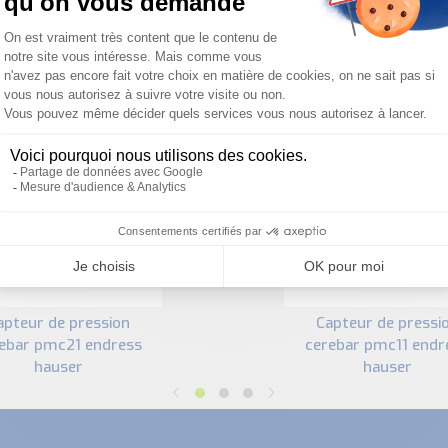
PRODUITS SIMILAIRES
capteur de pression
ebar pmc21 endress
cerebar pmc11 endr
hauser
hauser