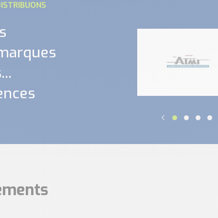
ISTRIBUONS
s
 marques
..
ences
nements