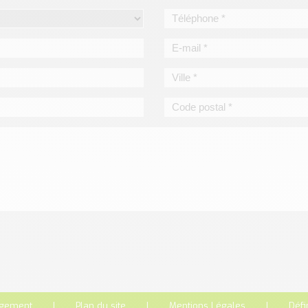
rgement
Plan du site
Mentions Légales
Défi