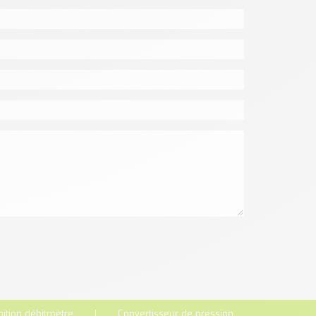
nition débitmètre
Convertisseur de pression