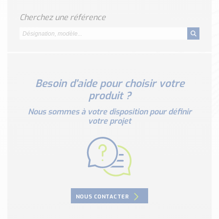
Classé par marque
Cherchez une référence
ENDRESS+HAUSER
SICK
RED LION
SCHMERSAL
IDEM SAFETY
Besoin d'aide pour choisir votre
Voir toutes les marques …
produit ?
Nos outils et simulateurs
Nous sommes à votre disposition pour définir
votre projet
Téléchargement (Logiciels, Documents,..)
Formulaire sonde température
Convertisseur de pression
Formulaire Débitmètre
Calculateur maintien en température
Calculateur Chauffage/Liquide/Gaz
NOUS CONTACTER
Blog