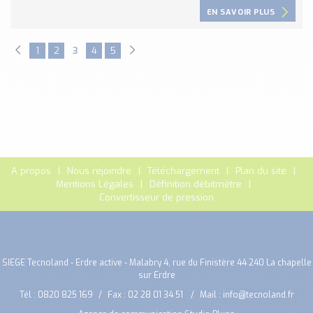
EN SAVOIR PLUS
1
2
3
4
5
A propos
Nous rejoindre
Téléchargement
Plan du site
Mentions Légales
Définition débitmètre
Convertisseur de pression
SIEGE Tecnoland - Erdre active - Malabry 4, rue du Finistère 44 240 La chapelle
sur Erdre
Tél :
0820 825 169
Fax : 02 28 01 34 51
Mail :
info@tecnoland.fr