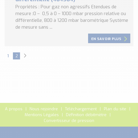
Propriétés : Pour gaz non agressifs Etendues de
mesure :0 – 0,5 à 0 – 1000 mbar pression relative ou
différentielle, 800 à 1200 mbar barométrique Système
de mesure sans ...
EN SAVOIR PLUS
1
2
A propos
Nous rejoindre
Téléchargement
Plan du site
Mentions Légales
Définition débitmètre
Convertisseur de pression