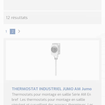
Nos Réalisations
Conseils et Actualités
Catalogue des essentiels pour les brasseries et micro-
12 résultats
brasseries
Contact & Devis
1
2
Devis, Tarifs, Renseignements techniques
THERMOSTAT INDUSTRIEL JUMO AM Jumo
Thermostats pour montage en saillie Série AM En
bref Les thermostats pour montage en saillie
régulent et surveillent des process thermiques. Les