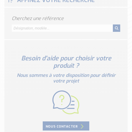
AFFINEZ VOTRE RECHERCHE
Classé par marque
ENDRESS+HAUSER
Cherchez une référence
SICK
RED LION
SCHMERSAL
IDEM SAFETY
Voir toutes les marques …
Besoin d'aide pour choisir votre
produit ?
Nos outils et simulateurs
Téléchargement (Logiciels, Documents,..)
Nous sommes à votre disposition pour définir
votre projet
Formulaire sonde température
Convertisseur de pression
Formulaire Débitmètre
Calculateur maintien en température
Calculateur Chauffage/Liquide/Gaz
Blog
NOUS CONTACTER