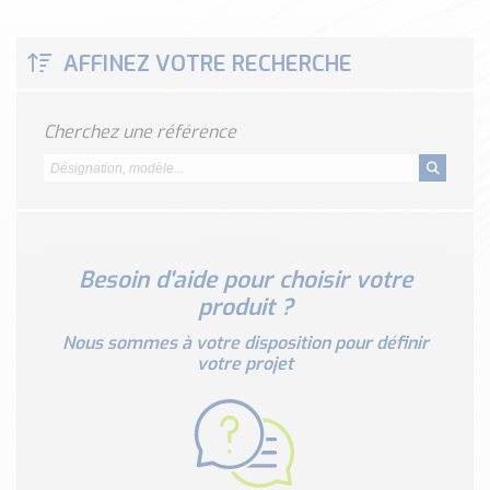
Classé par marque
ENDRESS+HAUSER
AFFINEZ VOTRE RECHERCHE
SICK
RED LION
Cherchez une référence
SCHMERSAL
IDEM SAFETY
Voir toutes les marques …
Nos outils et simulateurs
Téléchargement (Logiciels, Documents,..)
Besoin d'aide pour choisir votre
produit ?
Formulaire sonde température
Convertisseur de pression
Nous sommes à votre disposition pour définir
votre projet
Formulaire Débitmètre
Calculateur maintien en température
Calculateur Chauffage/Liquide/Gaz
Blog