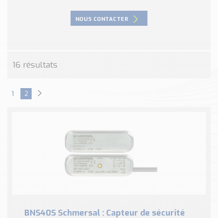
Nos Réalisations
Conseils et Actualités
NOUS CONTACTER
Catalogue des essentiels pour les brasseries et micro-
brasseries
Contact & Devis
16 résultats
Devis, Tarifs, Renseignements techniques
1
2
BNS40S Schmersal : Capteur de sécurité