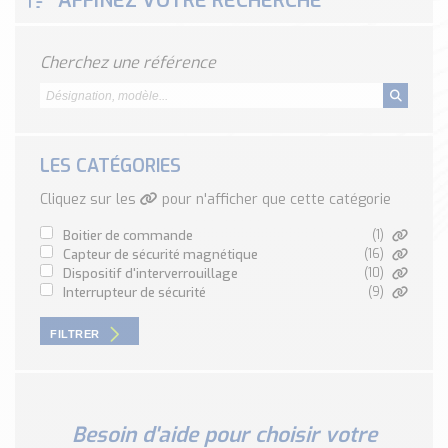
AFFINEZ VOTRE RECHERCHE
Classé par marque
ENDRESS+HAUSER
Cherchez une référence
SICK
RED LION
SCHMERSAL
IDEM SAFETY
LES CATÉGORIES
Voir toutes les marques …
Cliquez sur les
pour n'afficher que cette catégorie
Nos outils et simulateurs
boitier de commande
(1)
Téléchargement (Logiciels, Documents,..)
capteur de sécurité magnétique
(16)
dispositif d'interverrouillage
(10)
Formulaire sonde température
interrupteur de sécurité
(9)
Convertisseur de pression
Formulaire Débitmètre
FILTRER
Calculateur maintien en température
Calculateur Chauffage/Liquide/Gaz
Blog
Besoin d'aide pour choisir votre