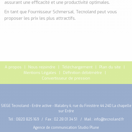
assurant une efficacité et une productivité optimales.
En tant que Fournisseur Schmersal, Tecnoland peut vous
proposer les prix les plus attractifs.
A propos
Nous rejoindre
Téléchargement
Plan du site
Mentions Légales
Définition débitmètre
Convertisseur de pression
SIEGE Tecnoland - Erdre active - Malabry 4, rue du Finistère 44 240 La chapelle
sur Erdre
Tél :
0820 825 169
Fax : 02 28 01 34 51
Mail :
info@tecnoland.fr
Agence de communication Studio Plune