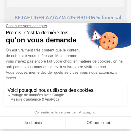
BETAETIGER AZ/AZM 415-B30-06 Schmersal
: Dispositif de sécurité
Informations fournisseur du produit Désignation de
type du produit : BETAETIGER AZ/AZM 415-B30-06
Référence d’article (n° de commande) : 101139958 EAN
(European Article Number) : 4030661117232 Numéro
eCl@ss, version 9.0 ...
EN SAVOIR PLUS