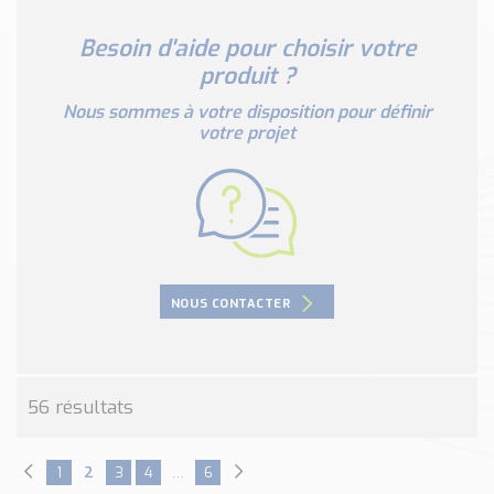
Nos Réalisations
Conseils et Actualités
Besoin d'aide pour choisir votre
Catalogue des essentiels pour les brasseries et micro-
produit ?
brasseries
Nous sommes à votre disposition pour définir
votre projet
Contact & Devis
Devis, Tarifs, Renseignements techniques
NOUS CONTACTER
56 résultats
1
2
3
4
…
6