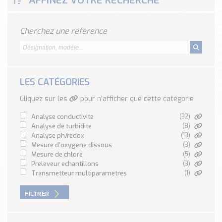
AFFINEZ VOTRE RECHERCHE
Classé par marque
ENDRESS+HAUSER
Cherchez une référence
SICK
RED LION
SCHMERSAL
IDEM SAFETY
LES CATÉGORIES
Voir toutes les marques …
Cliquez sur les
pour n'afficher que cette catégorie
Nos outils et simulateurs
analyse conductivite
(32)
Téléchargement (Logiciels, Documents,..)
analyse de turbidite
(8)
analyse ph/redox
(13)
Formulaire sonde température
mesure d'oxygene dissous
(3)
Convertisseur de pression
mesure de chlore
(5)
preleveur echantillons
(3)
Formulaire Débitmètre
transmetteur multiparametres
(1)
Calculateur maintien en température
Calculateur Chauffage/Liquide/Gaz
FILTRER
Blog