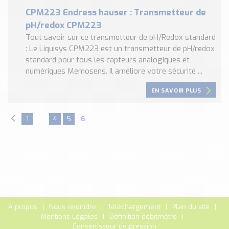
CPM223 Endress hauser : Transmetteur de
pH/redox CPM223
Tout savoir sur ce transmetteur de pH/Redox standard
: Le Liquisys CPM223 est un transmetteur de pH/redox
standard pour tous les capteurs analogiques et
numériques Memosens. Il améliore votre sécurité ...
EN SAVOIR PLUS
1
…
4
5
6
A propos
Nous rejoindre
Téléchargement
Plan du site
Mentions Légales
Définition débitmètre
Convertisseur de pression