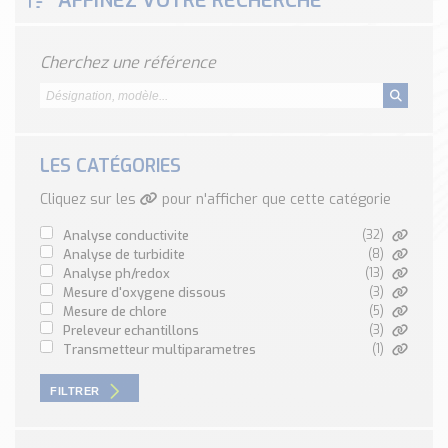
AFFINEZ VOTRE RECHERCHE
Classé par marque
ENDRESS+HAUSER
Cherchez une référence
SICK
RED LION
SCHMERSAL
IDEM SAFETY
LES CATÉGORIES
Voir toutes les marques …
Cliquez sur les
pour n'afficher que cette catégorie
Nos outils et simulateurs
analyse conductivite
(32)
Téléchargement (Logiciels, Documents,..)
analyse de turbidite
(8)
analyse ph/redox
(13)
Formulaire sonde température
mesure d'oxygene dissous
(3)
Convertisseur de pression
mesure de chlore
(5)
preleveur echantillons
(3)
Formulaire Débitmètre
transmetteur multiparametres
(1)
Calculateur maintien en température
Calculateur Chauffage/Liquide/Gaz
FILTRER
Blog