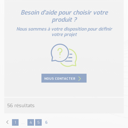
Nos Réalisations
Conseils et Actualités
Besoin d'aide pour choisir votre
Catalogue des essentiels pour les brasseries et micro-
produit ?
brasseries
Nous sommes à votre disposition pour définir
votre projet
Contact & Devis
Devis, Tarifs, Renseignements techniques
NOUS CONTACTER
56 résultats
1
…
4
5
6