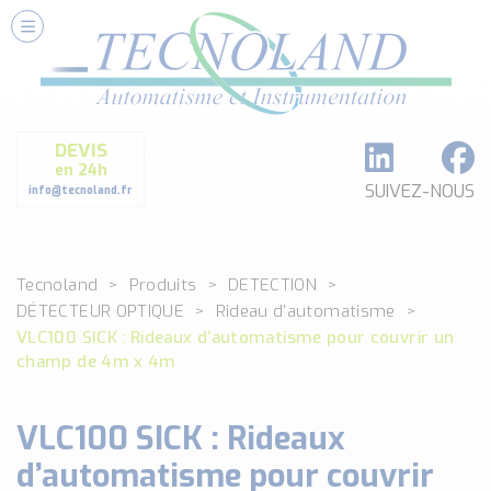
Nos Services
Conseils et Fourniture
Paramétrage et Programmation
DEVIS
Formation et Assistance
en 24h
Architecture I-O Link multi fabricants
SUIVEZ-NOUS
info@tecnoland.fr
Réalisation de SKID Inox
Les Produits
Tecnoland
Produits
DETECTION
Classé par catégorie
DÉTECTEUR OPTIQUE
Rideau d'automatisme
DEBIT
VLC100 SICK : Rideaux d’automatisme pour couvrir un
DETECTION
champ de 4m x 4m
ANALYSE PHYSICO-CHIMIQUE
SECURITE MACHINE
VLC100 SICK : Rideaux
ENREGISTREUR + ACQUISITION DE DONNEES
d’automatisme pour couvrir
Voir toutes les catégories …