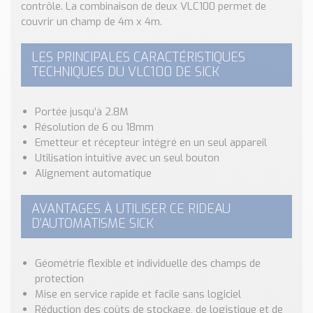
Nos Réalisations
contrôle. La combinaison de deux VLC100 permet de
couvrir un champ de 4m x 4m.
Conseils et Actualités
Catalogue des essentiels pour les brasseries et micro-
LES PRINCIPALES CARACTÉRISTIQUES
brasseries
TECHNIQUES DU VLC100 DE SICK
Contact & Devis
Devis, Tarifs, Renseignements techniques
Portée jusqu’à 2.8M
Résolution de 6 ou 18mm
Emetteur et récepteur intégré en un seul appareil
Utilisation intuitive avec un seul bouton
Alignement automatique
AVANTAGES À UTILISER CE RIDEAU
D’AUTOMATISME SICK
Géométrie flexible et individuelle des champs de
protection
Mise en service rapide et facile sans logiciel
Réduction des coûts de stockage, de logistique et de