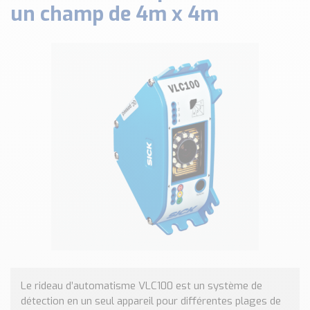
un champ de 4m x 4m
Classé par marque
ENDRESS+HAUSER
SICK
RED LION
SCHMERSAL
IDEM SAFETY
Voir toutes les marques …
Nos outils et simulateurs
Téléchargement (Logiciels, Documents,..)
Formulaire sonde température
Convertisseur de pression
Formulaire Débitmètre
Calculateur maintien en température
Calculateur Chauffage/Liquide/Gaz
Le rideau d’automatisme VLC100 est un système de
Blog
détection en un seul appareil pour différentes plages de