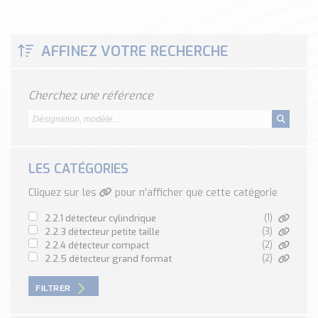
Classé par marque
ENDRESS+HAUSER
AFFINEZ VOTRE RECHERCHE
SICK
RED LION
SCHMERSAL
Cherchez une référence
IDEM SAFETY
Voir toutes les marques …
Nos outils et simulateurs
LES CATÉGORIES
Téléchargement (Logiciels, Documents,..)
Cliquez sur les
pour n'afficher que cette catégorie
Formulaire sonde température
Convertisseur de pression
2.2.1 détecteur cylindrique
(1)
2.2.3 détecteur petite taille
(3)
Formulaire Débitmètre
2.2.4 détecteur compact
(2)
Calculateur maintien en température
2.2.5 détecteur grand format
(2)
Calculateur Chauffage/Liquide/Gaz
FILTRER
Blog