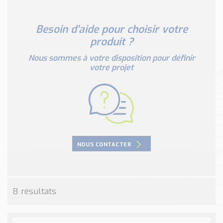
Nos Réalisations
Conseils et Actualités
Besoin d'aide pour choisir votre
Catalogue des essentiels pour les brasseries et micro-
produit ?
brasseries
Nous sommes à votre disposition pour définir
Contact & Devis
votre projet
Devis, Tarifs, Renseignements techniques
NOUS CONTACTER
8 résultats