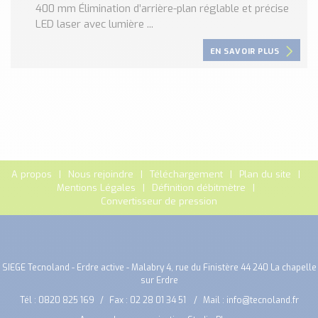
400 mm Élimination d’arrière-plan réglable et précise
LED laser avec lumière ...
EN SAVOIR PLUS
A propos
Nous rejoindre
Téléchargement
Plan du site
Mentions Légales
Définition débitmètre
Convertisseur de pression
SIEGE Tecnoland - Erdre active - Malabry 4, rue du Finistère 44 240 La chapelle
sur Erdre
Tél :
0820 825 169
Fax : 02 28 01 34 51
Mail :
info@tecnoland.fr