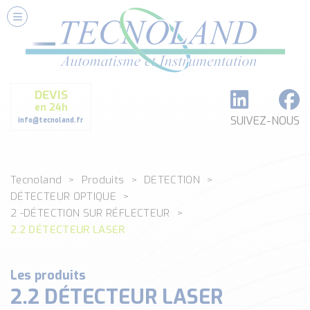
Nos Services
Conseils et Fourniture
Paramétrage et Programmation
DEVIS
Formation et Assistance
en 24h
Architecture I-O Link multi fabricants
SUIVEZ-NOUS
info@tecnoland.fr
Réalisation de SKID Inox
Les Produits
Tecnoland
Produits
DETECTION
Classé par catégorie
DÉTECTEUR OPTIQUE
DEBIT
2 -DÉTECTION SUR RÉFLECTEUR
DETECTION
2.2 DÉTECTEUR LASER
ANALYSE PHYSICO-CHIMIQUE
SECURITE MACHINE
Les produits
ENREGISTREUR + ACQUISITION DE DONNEES
2.2 DÉTECTEUR LASER
Voir toutes les catégories …