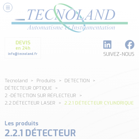
Nos Services
Conseils et Fourniture
Paramétrage et Programmation
DEVIS
Formation et Assistance
en 24h
Architecture I-O Link multi fabricants
SUIVEZ-NOUS
info@tecnoland.fr
Réalisation de SKID Inox
Les Produits
Tecnoland
Produits
DETECTION
Classé par catégorie
DÉTECTEUR OPTIQUE
DEBIT
2 -DÉTECTION SUR RÉFLECTEUR
DETECTION
2.2 DÉTECTEUR LASER
2.2.1 DÉTECTEUR CYLINDRIQUE
ANALYSE PHYSICO-CHIMIQUE
SECURITE MACHINE
Les produits
ENREGISTREUR + ACQUISITION DE DONNEES
2.2.1 DÉTECTEUR
Voir toutes les catégories …