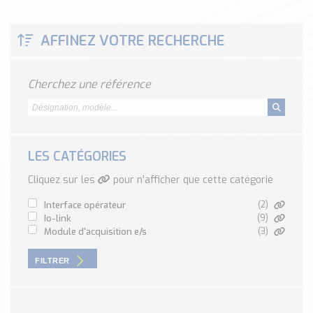
Classé par marque
ENDRESS+HAUSER
AFFINEZ VOTRE RECHERCHE
SICK
RED LION
Cherchez une référence
SCHMERSAL
IDEM SAFETY
Voir toutes les marques …
LES CATÉGORIES
Nos outils et simulateurs
Téléchargement (Logiciels, Documents,..)
Cliquez sur les
pour n'afficher que cette catégorie
Formulaire sonde température
interface opérateur
(2)
Convertisseur de pression
io-link
(9)
Formulaire Débitmètre
module d'acquisition e/s
(3)
Calculateur maintien en température
FILTRER
Calculateur Chauffage/Liquide/Gaz
Blog