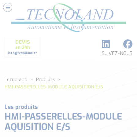
Nos Services
Conseils et Fourniture
Paramétrage et Programmation
DEVIS
Formation et Assistance
en 24h
Architecture I-O Link multi fabricants
SUIVEZ-NOUS
info@tecnoland.fr
Réalisation de SKID Inox
Les Produits
Tecnoland
Produits
Classé par catégorie
HMI-PASSERELLES-MODULE AQUISITION E/S
DEBIT
DETECTION
ANALYSE PHYSICO-CHIMIQUE
Les produits
HMI-PASSERELLES-MODULE
SECURITE MACHINE
ENREGISTREUR + ACQUISITION DE DONNEES
AQUISITION E/S
Voir toutes les catégories …