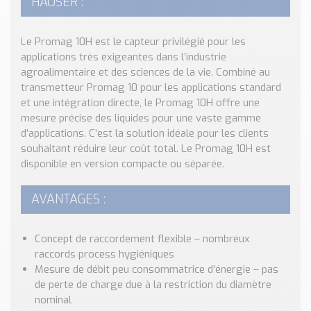
HAUSER :
Nos Réalisations
Conseils et Actualités
Le Promag 10H est le capteur privilégié pour les
Catalogue des essentiels pour les brasseries et micro-
applications très exigeantes dans l’industrie
brasseries
agroalimentaire et des sciences de la vie. Combiné au
transmetteur Promag 10 pour les applications standard
Contact & Devis
et une intégration directe, le Promag 10H offre une
Devis, Tarifs, Renseignements techniques
mesure précise des liquides pour une vaste gamme
d’applications. C’est la solution idéale pour les clients
souhaitant réduire leur coût total. Le Promag 10H est
disponible en version compacte ou séparée.
AVANTAGES :
Concept de raccordement flexible – nombreux
raccords process hygiéniques
Mesure de débit peu consommatrice d’énergie – pas
de perte de charge due à la restriction du diamètre
nominal