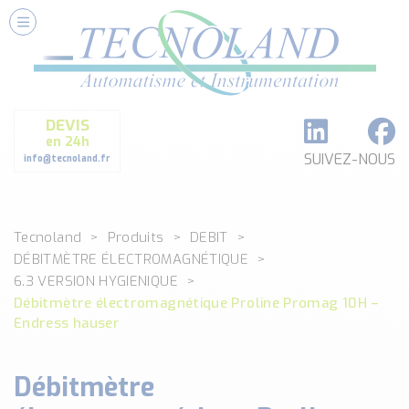
Nos Services
Conseils et Fourniture
Paramétrage et Programmation
DEVIS
Formation et Assistance
en 24h
Architecture I-O Link multi fabricants
SUIVEZ-NOUS
info@tecnoland.fr
Réalisation de SKID Inox
Les Produits
Tecnoland
Produits
DEBIT
Classé par catégorie
DÉBITMÈTRE ÉLECTROMAGNÉTIQUE
DEBIT
6.3 VERSION HYGIENIQUE
DETECTION
Débitmètre électromagnétique Proline Promag 10H –
ANALYSE PHYSICO-CHIMIQUE
Endress hauser
SECURITE MACHINE
ENREGISTREUR + ACQUISITION DE DONNEES
Débitmètre
Voir toutes les catégories …