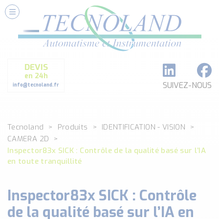
Nos Services
Conseils et Fourniture
Paramétrage et Programmation
DEVIS
Formation et Assistance
en 24h
Architecture I-O Link multi fabricants
SUIVEZ-NOUS
info@tecnoland.fr
Réalisation de SKID Inox
Les Produits
Tecnoland
Produits
IDENTIFICATION - VISION
Classé par catégorie
CAMERA 2D
DEBIT
Inspector83x SICK : Contrôle de la qualité basé sur l’IA
DETECTION
en toute tranquillité
ANALYSE PHYSICO-CHIMIQUE
SECURITE MACHINE
Inspector83x SICK : Contrôle
ENREGISTREUR + ACQUISITION DE DONNEES
de la qualité basé sur l’IA en
Voir toutes les catégories …