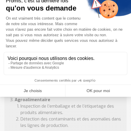
EXEMPLE DE CAS D’UTILISATION OÙ
UTILISER L’INSPECTOR 83X OU UN AUTRE
CAPTEUR DE VISION 2D
Industrie Automobile
Inspection des composants moteurs, carrosseries
et systèmes électroniques.
Vérification de l’alignement et de l’assemblage des
pièces.
Secteur Pharmaceutique
Contrôle des étiquetages et des emballages.
Suivi des lots et traçabilité des produits
pharmaceutiques.
Agroalimentaire
Inspection de l’emballage et de l’étiquetage des
produits alimentaires.
Détection des contaminants et des anomalies dans
les lignes de production.