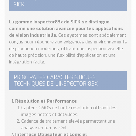
Nos Réalisations
SICK
Conseils et Actualités
Catalogue des essentiels pour les brasseries et micro-
La
gamme Inspector83x de SICK se distingue
brasseries
comme une solution avancée pour les applications
de vision industrielle
. Ces systèmes sont spécialement
Contact & Devis
conçus pour répondre aux exigences des environnements
Devis, Tarifs, Renseignements techniques
de production modernes, offrant une inspection visuelle
de haute précision, une flexibilité d’application et une
intégration facile.
PRINCIPALES CARACTÉRISTIQUES
TECHNIQUES DE L’INSPECTOR 83X
Résolution et Performance
Capteur CMOS de haute résolution offrant des
images nettes et détaillées.
Cadence de traitement élevée permettant une
analyse en temps réel.
Interface Utilisateur et Logiciel