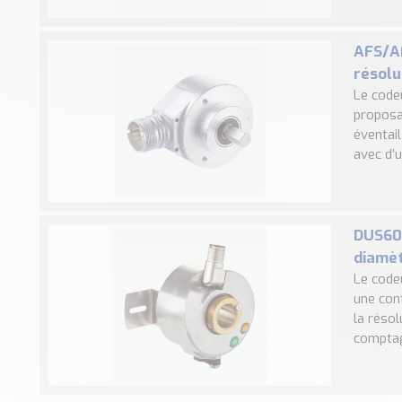
AFS/AF
résolu
Le code
proposa
éventai
avec d’u
DUS60 
diamè
Le code
une con
la résol
comptag