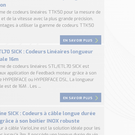
ion
e de codeurs linéaires TTK50 pour la mesure de
 et de la vitesse avec la plus grande précision.
ntages à utiliser la gamme de codeurs TTK50
EN SAVOIR PLUS
L70 SICK : Codeurs Linéaires longueur
ale 16m
e de codeurs linéaires STL/ETL70 SICK est
aux application de Feedback moteur grâce à son
ce HYPERFACE ou HYPERFACE DSL, La longueur
 est de 16M . Les ...
EN SAVOIR PLUS
ine SICK : Codeurs à câble longue durée
 grâce à son boitier INOX robuste
r à câble VarioLine est la solution idéale pour les
es jusqu’à 3m. Il possède une longue durée de vie