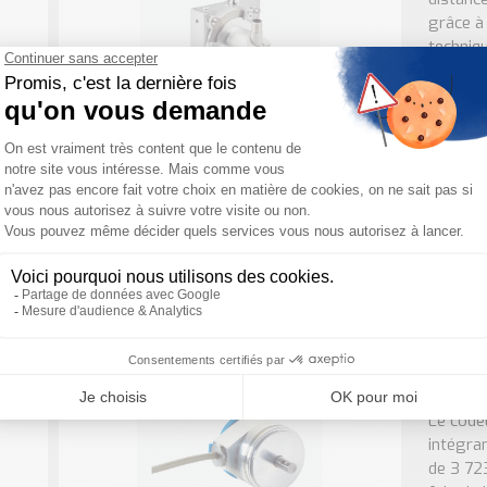
grâce à 
techniqu
ACM60 
compa
Le code
tours q
résolut
s’effect
ACS/AC
(mono 
Le code
intégran
de 3 72