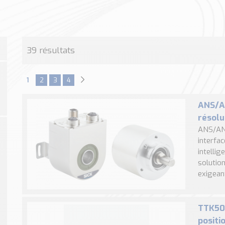
39 résultats
1
2
3
4
ANS/A
résolu
ANS/ANM
interfa
intelli
solution
exigeant
TTK50 
positi