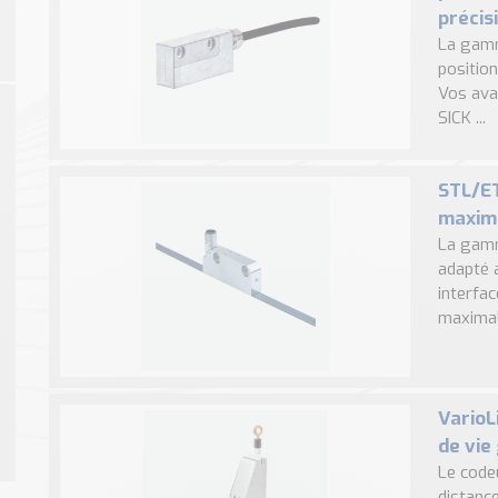
précis
La gamm
position
Vos ava
SICK ...
STL/ET
maxim
La gamm
adapté 
interfa
maximale
VarioL
de vie
Le codeu
distanc