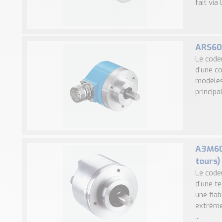
fait via l
ARS60 
Le code
d’une c
modèles
principa
A3M60 
tours)
Le code
d’une t
une fia
extrême
...