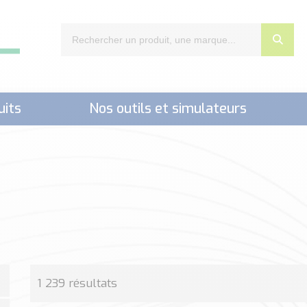
uits
Nos outils et simulateurs
nts,..)
1 239 résultats