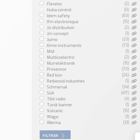
flexelec
(2)
huba control
(0)
idem safety
(83)
ifm electronique
(15)
jci distribution
(2)
jm concept
(1)
jumo
(33)
kimo instruments
(73)
mtd
(1)
multicoelectric
(2)
murrelektronik
(15)
prosensor
(70)
red lion
(26)
redwood industries
(1)
schmersal
(34)
sick
(417)
télé radio
(4)
turck banner
(1)
vulcanic
(15)
wago
(1)
werma
(31)
FILTRER