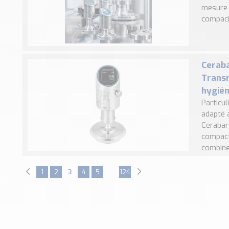
mesure 
compacit
Cerab
Transm
hygién
Particul
adapté 
Cerabar
compact
combine 
1
2
3
4
5
…
124