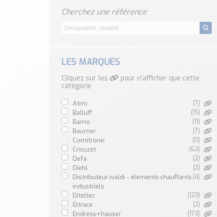
Cherchez une référence
LES MARQUES
Cliquez sur les
pour n'afficher que cette
catégorie
atmi
(7)
balluff
(15)
bamo
(11)
baumer
(7)
comitronic
(0)
crouzet
(63)
defa
(2)
diehl
(2)
distributeur ivaldi - élements chauffants
(4)
industriels
diteltec
(123)
eltrace
(2)
endress+hauser
(173)