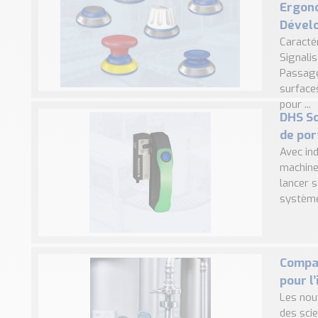
Ergono
Dével
Caracté
Signalis
Passage
surfaces
pour ...
DHS Sc
de por
Avec ind
machine
lancer 
système 
Compac
pour l
Les nouv
des sci