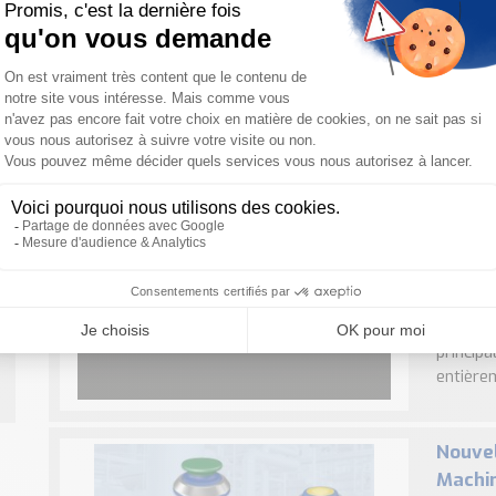
avancé
C’est le
applicat
princip
de mesur
LineLI
intégr
Signali
dans le
PARTIR 
principa
entièrem
Nouvel
Machin