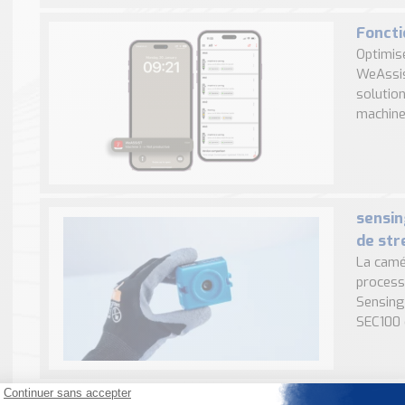
Fonct
Optimis
WeAssis
solutio
machines
sensin
de st
La camé
process
Sensing
SEC100 
Le rad