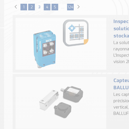
1
2
3
4
5
…
124
Inspec
soluti
stock
La solu
rayonna
L’Inspe
vision 2
Capteu
BALLU
Les cap
précisio
vertica
BALLUFF 