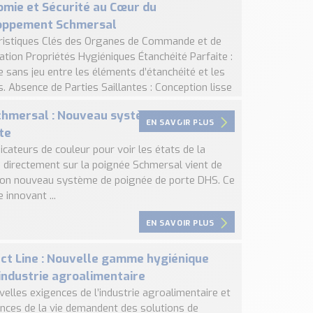
mie et Sécurité au Cœur du
oppement Schmersal
ristiques Clés des Organes de Commande et de
ation Propriétés Hygiéniques Étanchéité Parfaite :
 sans jeu entre les éléments d’étanchéité et les
. Absence de Parties Saillantes : Conception lisse
hmersal : Nouveau système de poignée
EN SAVOIR PLUS
te
icateurs de couleur pour voir les états de la
 directement sur la poignée Schmersal vient de
son nouveau système de poignée de porte DHS. Ce
innovant ...
EN SAVOIR PLUS
t Line : Nouvelle gamme hygiénique
’industrie agroalimentaire
elles exigences de l’industrie agroalimentaire et
ences de la vie demandent des solutions de