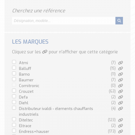
Classé par marque
Cherchez une référence
ENDRESS+HAUSER
SICK
RED LION
SCHMERSAL
LES MARQUES
IDEM SAFETY
Cliquez sur les
pour n'afficher que cette catégorie
Voir toutes les marques …
atmi
(7)
Nos outils et simulateurs
balluff
(15)
bamo
(11)
Téléchargement (Logiciels, Documents,..)
baumer
(7)
Formulaire sonde température
comitronic
(0)
crouzet
(63)
Convertisseur de pression
defa
(2)
Formulaire Débitmètre
diehl
(2)
Calculateur maintien en température
distributeur ivaldi - élements chauffants
(4)
industriels
Calculateur Chauffage/Liquide/Gaz
diteltec
(123)
eltrace
(2)
Blog
endress+hauser
(173)