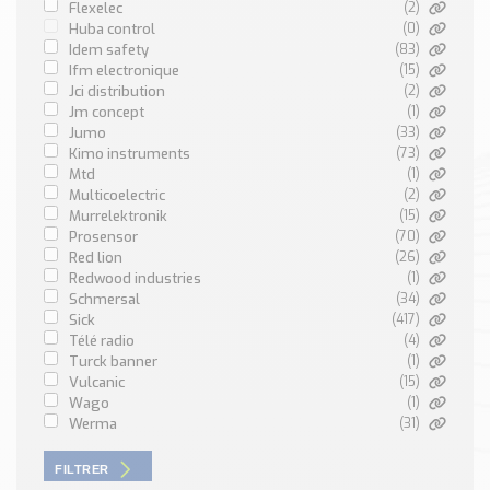
Nos Réalisations
flexelec
(2)
huba control
(0)
Conseils et Actualités
idem safety
(83)
Catalogue des essentiels pour les brasseries et micro-
ifm electronique
(15)
brasseries
jci distribution
(2)
jm concept
(1)
jumo
(33)
Contact & Devis
kimo instruments
(73)
Devis, Tarifs, Renseignements techniques
mtd
(1)
multicoelectric
(2)
murrelektronik
(15)
prosensor
(70)
red lion
(26)
redwood industries
(1)
schmersal
(34)
sick
(417)
télé radio
(4)
turck banner
(1)
vulcanic
(15)
wago
(1)
werma
(31)
FILTRER