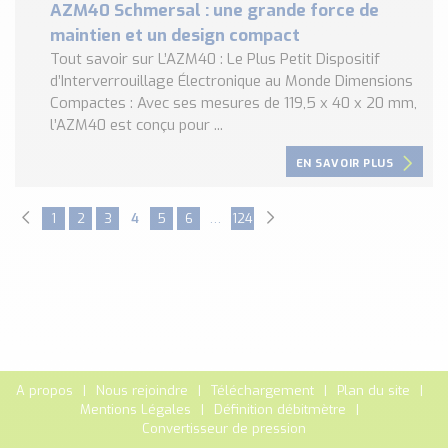
AZM40 Schmersal : une grande force de
maintien et un design compact
Tout savoir sur L’AZM40 : Le Plus Petit Dispositif
d’Interverrouillage Électronique au Monde Dimensions
Compactes : Avec ses mesures de 119,5 x 40 x 20 mm,
l’AZM40 est conçu pour ...
EN SAVOIR PLUS
1
2
3
4
5
6
…
124
A propos
Nous rejoindre
Téléchargement
Plan du site
Mentions Légales
Définition débitmètre
Convertisseur de pression