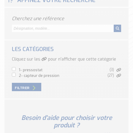
AFFINEZ VOTRE RECHERCHE
Classé par marque
ENDRESS+HAUSER
Cherchez une référence
SICK
RED LION
SCHMERSAL
IDEM SAFETY
LES CATÉGORIES
Voir toutes les marques …
Cliquez sur les
pour n'afficher que cette catégorie
Nos outils et simulateurs
1- pressostat
(3)
Téléchargement (Logiciels, Documents,..)
2- capteur de pression
(27)
Formulaire sonde température
FILTRER
Convertisseur de pression
Formulaire Débitmètre
Calculateur maintien en température
Calculateur Chauffage/Liquide/Gaz
Besoin d'aide pour choisir votre
produit ?
Blog