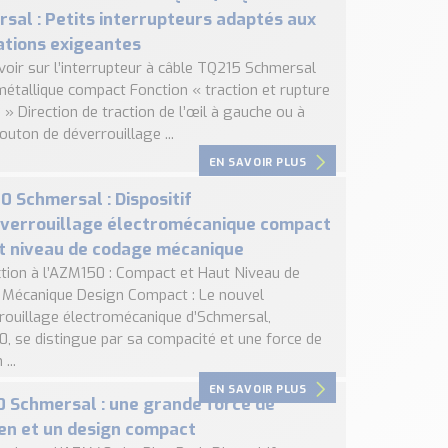
sal : Petits interrupteurs adaptés aux
ations exigeantes
voir sur l’interrupteur à câble TQ215 Schmersal
métallique compact Fonction « traction et rupture
 » Direction de traction de l’œil à gauche ou à
outon de déverrouillage ...
EN SAVOIR PLUS
 Schmersal : Dispositif
rverrouillage électromécanique compact
t niveau de codage mécanique
ction à l’AZM150 : Compact et Haut Niveau de
Mécanique Design Compact : Le nouvel
rrouillage électromécanique d’Schmersal,
0, se distingue par sa compacité et une force de
...
EN SAVOIR PLUS
Schmersal : une grande force de
en et un design compact