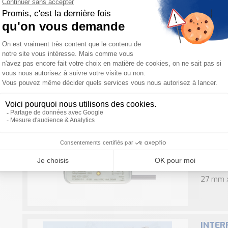
pour ...
DHS Sc
de por
Avec ind
machine
lancer 
système 
BNS40S
magnét
Caractér
inoxyda
secteur 
27 mm x
INTER