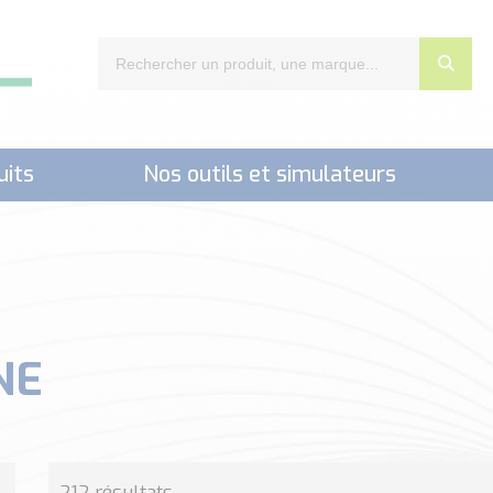
uits
Nos outils et simulateurs
nts,..)
NE
212 résultats