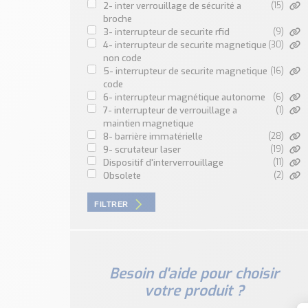
2- inter verrouillage de sécurité a
(15)
broche
3- interrupteur de securite rfid
(9)
4- interrupteur de securite magnetique
(30)
non code
5- interrupteur de securite magnetique
(16)
code
6- interrupteur magnétique autonome
(6)
7- interrupteur de verrouillage a
(1)
maintien magnetique
8- barrière immatérielle
(28)
9- scrutateur laser
(19)
dispositif d'interverrouillage
(11)
obsolete
(2)
FILTRER
Besoin d'aide pour choisir
votre produit ?