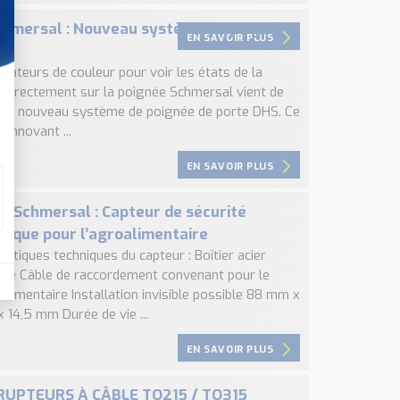
hmersal : Nouveau système de poignée
EN SAVOIR PLUS
te
icateurs de couleur pour voir les états de la
 directement sur la poignée Schmersal vient de
son nouveau système de poignée de porte DHS. Ce
innovant ...
EN SAVOIR PLUS
 Schmersal : Capteur de sécurité
ique pour l’agroalimentaire
istiques techniques du capteur : Boîtier acier
ble Câble de raccordement convenant pour le
alimentaire Installation invisible possible 88 mm x
 14,5 mm Durée de vie ...
EN SAVOIR PLUS
RUPTEURS À CÂBLE TQ215 / TQ315