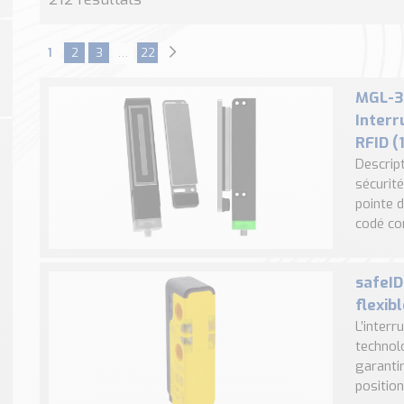
1
2
3
…
22
MGL-3P
Interr
RFID (
Descrip
sécurit
pointe 
codé con
safeID
flexib
L’interr
technol
garantir
positio