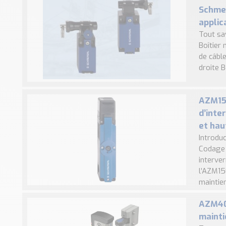
Schmer
applic
Tout sa
Boîtier 
de câble
droite B
AZM150
d’inte
et hau
Introdu
Codage 
interve
l’AZM15
maintien 
AZM40 
mainti