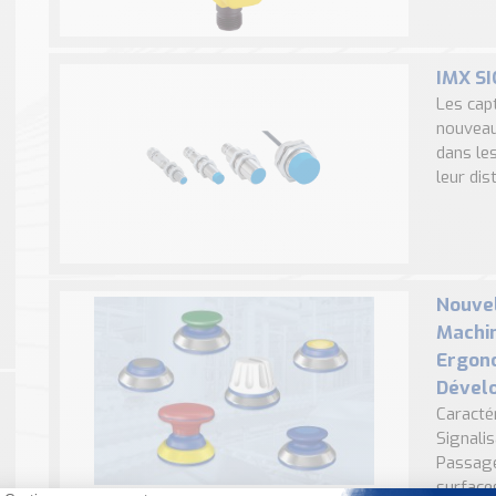
IMX SI
Les capt
nouveau
dans le
leur dis
Nouvel
Machin
Ergono
Dével
Caracté
Signalis
Passage
surfaces