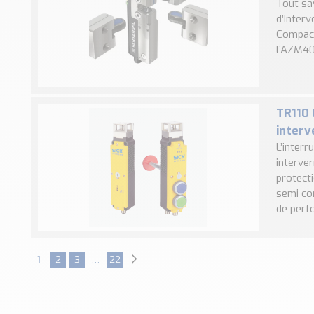
Tout sav
d’Inter
Compact
l’AZM40 
TR110 
interv
L’interr
interver
protecti
semi co
de perfo
1
2
3
…
22