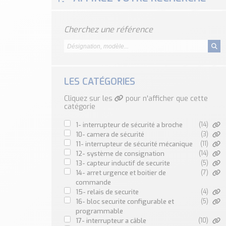
Cherchez une référence
LES CATÉGORIES
Cliquez sur les
pour n'afficher que cette
catégorie
1- interrupteur de sécurité a broche
(14)
10- camera de sécurité
(3)
11- interrupteur de sécurité mécanique
(11)
12- système de consignation
(14)
13- capteur inductif de securite
(5)
14- arret urgence et boitier de
(7)
commande
15- relais de securite
(4)
16- bloc securite configurable et
(5)
programmable
17- interrupteur a câble
(10)