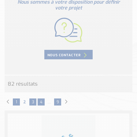
Nous sommes à votre disposition pour définir
Nos Réalisations
votre projet
Conseils et Actualités
Catalogue des essentiels pour les brasseries et micro-
brasseries
Contact & Devis
Devis, Tarifs, Renseignements techniques
NOUS CONTACTER
82 résultats
1
2
3
4
…
9