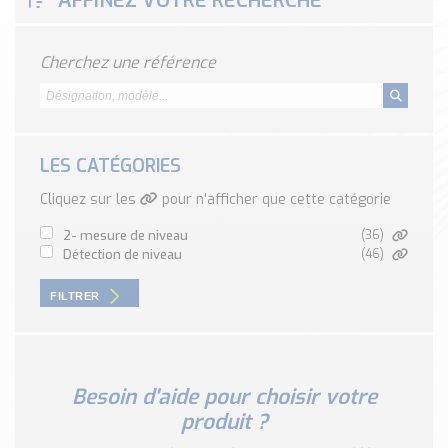
AFFINEZ VOTRE RECHERCHE
Classé par marque
ENDRESS+HAUSER
Cherchez une référence
SICK
RED LION
SCHMERSAL
IDEM SAFETY
LES CATÉGORIES
Voir toutes les marques …
Cliquez sur les
pour n'afficher que cette catégorie
Nos outils et simulateurs
2- mesure de niveau
(36)
Téléchargement (Logiciels, Documents,..)
détection de niveau
(46)
Formulaire sonde température
FILTRER
Convertisseur de pression
Formulaire Débitmètre
Calculateur maintien en température
Calculateur Chauffage/Liquide/Gaz
Besoin d'aide pour choisir votre
produit ?
Blog